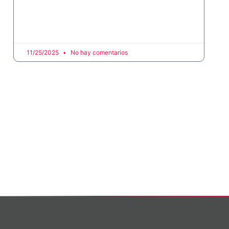
hombre de radio con más de 35 años de
experiencia. Su carrera es un reflejo de
11/25/2025
No hay comentarios