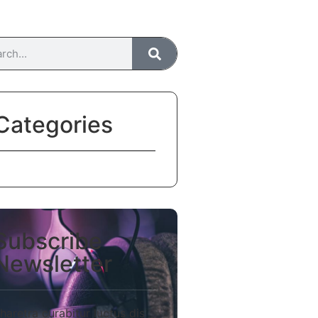
Categories
Subscribe
Newsletter
haretra curabitur luctus dis