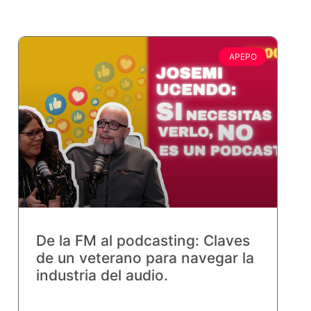
APEPO
De la FM al podcasting: Claves
de un veterano para navegar la
industria del audio.
| Redacción: APEPO | José Miguel Ucendo es un