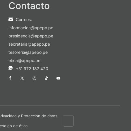
Contacto
Correos:
informacion@apepo.pe
presidencia@apepo.pe
secretaria@apepo.pe
tesoreria@apepo.pe
etica@apepo.pe
+51 972 187 420
 privacidad y Protección de datos
 código de ética